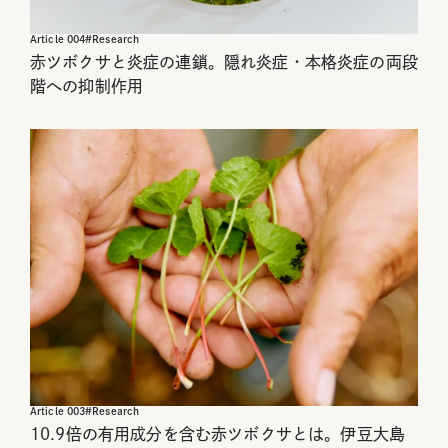
Article
004
#
Research
赤ツボクサと炎症の連鎖。隠れ炎症・本格炎症の両段
階への抑制作用
Article
003
#
Research
10.9倍の有用成分を含む赤ツボクサとは。伊豆大島