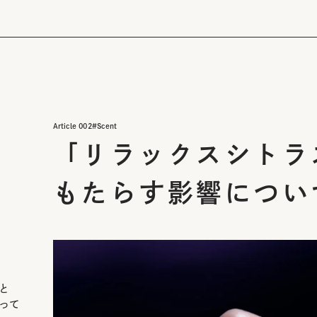
Article
002
#
Scent
「リラックスシトラ
もたらす影響につい
と
って